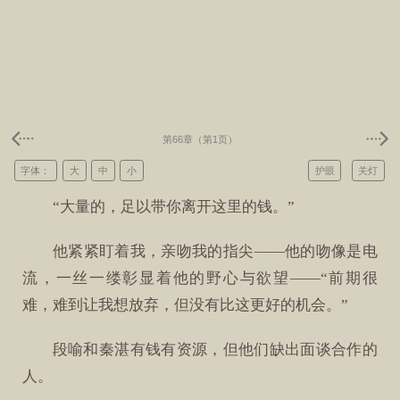
第66章（第1页）
字体：
大
中
小
护眼
关灯
“大量的，足以带你离开这里的钱。”
他紧紧盯着我，亲吻我的指尖——他的吻像是电
流，一丝一缕彰显着他的野心与欲望——“前期很
难，难到让我想放弃，但没有比这更好的机会。”
段喻和秦湛有钱有资源，但他们缺出面谈合作的
人。