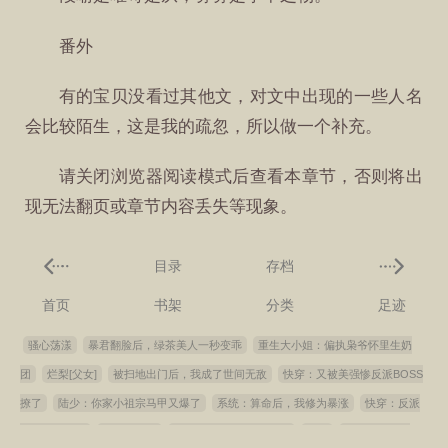
番外
有的宝贝没看过其他文，对文中出现的一些人名
会比较陌生，这是我的疏忽，所以做一个补充。
请关闭浏览器阅读模式后查看本章节，否则将出
现无法翻页或章节内容丢失等现象。
目录
存档
首页
书架
分类
足迹
骚心荡漾
暴君翻脸后，绿茶美人一秒变乖
重生大小姐：偏执枭爷怀里生奶
团
烂梨[父女]
被扫地出门后，我成了世间无敌
快穿：又被美强惨反派BOSS
撩了
陆少：你家小祖宗马甲又爆了
系统：算命后，我修为暴涨
快穿：反派
总是女装大佬
我馋我嫂子
我的小男友(高甜， 1v1)
军宠
美人沦陷（合