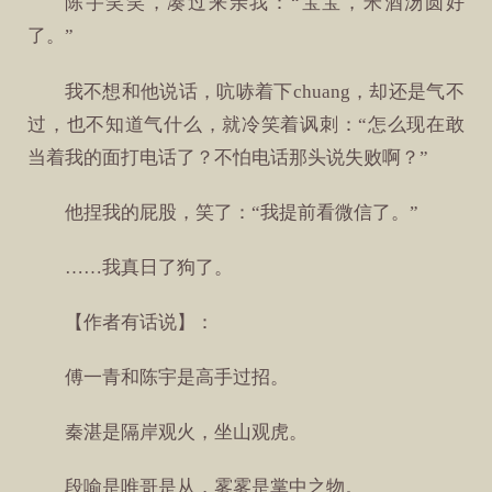
陈宇笑笑，凑过来亲我：“宝宝，米酒汤圆好
了。”
我不想和他说话，吭哧着下chuang，却还是气不
过，也不知道气什么，就冷笑着讽刺：“怎么现在敢
当着我的面打电话了？不怕电话那头说失败啊？”
他捏我的屁股，笑了：“我提前看微信了。”
……我真日了狗了。
【作者有话说】：
傅一青和陈宇是高手过招。
秦湛是隔岸观火，坐山观虎。
段喻是唯哥是从，雾雾是掌中之物。