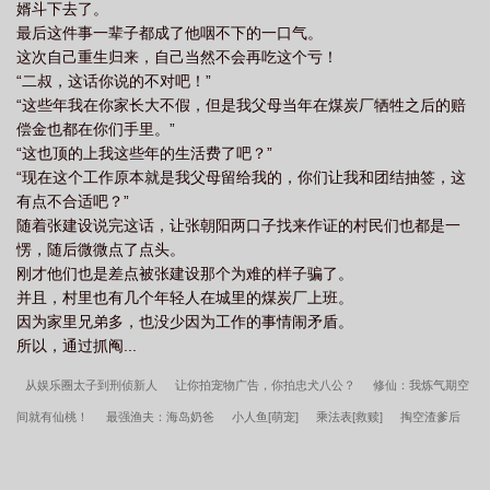
婿斗下去了。
最后这件事一辈子都成了他咽不下的一口气。
这次自己重生归来，自己当然不会再吃这个亏！
“二叔，这话你说的不对吧！”
“这些年我在你家长大不假，但是我父母当年在煤炭厂牺牲之后的赔
偿金也都在你们手里。”
“这也顶的上我这些年的生活费了吧？”
“现在这个工作原本就是我父母留给我的，你们让我和团结抽签，这
有点不合适吧？”
随着张建设说完这话，让张朝阳两口子找来作证的村民们也都是一
愣，随后微微点了点头。
刚才他们也是差点被张建设那个为难的样子骗了。
并且，村里也有几个年轻人在城里的煤炭厂上班。
因为家里兄弟多，也没少因为工作的事情闹矛盾。
所以，通过抓阄...
从娱乐圈太子到刑侦新人
让你拍宠物广告，你拍忠犬八公？
修仙：我炼气期空
间就有仙桃！
最强渔夫：海岛奶爸
小人鱼[萌宠]
乘法表[救赎]
掏空渣爹后
妈，资本小姐随军海岛
雄虫崽崽他拒当拖油瓶+番外
神探陈益
魂殿第一玩家
修真界恋爱模拟器
落匪[古早]
成仙图，成仙途
咸鱼躺平中，勿扰
甜品篮