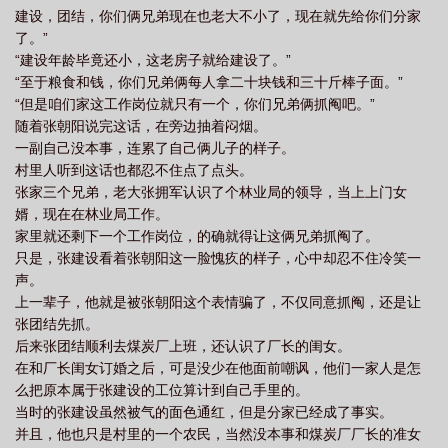
建设，团结，你们俩兄弟现在也老大不小了，现在就先给你们分家
读
重回1982叶
重回1982writin
了。”
“建设年龄毕竟还小，这老房子就给建设了。”
“至于粮食和钱，你们兄弟俩每人拿二十块钱和三十斤棒子面。”
“但是咱们家这工作岗位就只有一个，你们兄弟俩抓阄吧。”
随着张朝阳说完这话，在旁边抽着闷烟。
一副自己没本事，连累了自己俩儿子的样子。
村里人听到这话也都忍不住点了点头。
张家三个兄弟，老大张拥军认识了个林业局的领导，当上上门女
婿，现在在林业局工作。
家里就还剩下一个工作岗位，的确就得让这俩兄弟抓阄了。
只是，张建设看着张朝阳这一脸愧疚的样子，心中却忍不住冷笑一
声。
上一辈子，他就是被张朝阳这个表情骗了，不仅同意抓阄，还是让
张团结先抓。
后来张团结顺利去煤炭厂上班，还认识了厂长的闺女。
在和厂长闺女订婚之后，可是没少在他面前嘲讽，他们一家人是怎
么把原本属于张建设的工位算计到自己手里的。
当时的张建设虽然被气的面色通红，但是分家已经成了事实。
并且，他也只是村里的一个农民，当然没本事和煤炭厂厂长的准女