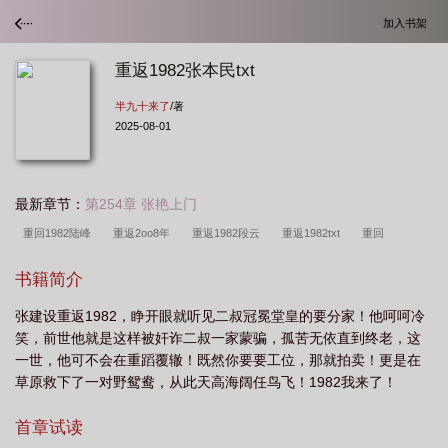
加入书架
重返1982张本民txt
半九十来了
/著
2025-08-01
最新章节：
第254章 张艳上门
重回1982陆峰
重返2oo8年
重返1982段云
重返1982txt
重回
1982
重生返回1982
重返1982叶择全文免费
重返1982全文免费阅读叶
书籍简介
泽
重返1982 最新章节 无弹窗
重返1982全文免费阅读
重返1982都
张建设重返1982，睁开眼就听见二叔冠冕堂皇的要分家！他呵呵冷
市
重回1982全本免费阅读
重返1982陆峰
重回1982分家我先富无防
笑，前世他就是这样被奸诈二叔一家蒙骗，孤苦无依直到终老，这
盗
重回1982分田到户我先富篱笆文学
重返1982张本民txt
重返1982张
一世，他可不会在重蹈覆辙！既然你要要工位，那就拍卖！更是在
峰
重返1981从分家开始笔趣
重回1982分田到户我先富在线阅读
重返1982
草原救下了一对野鸳鸯，从此天高海阔任鸟飞！1982我来了！
陆峰全文免费阅读
重回1982分家我先富免费阅读
重回1982分田到户的免费阅
首章试读
读
重返1982
重返1982年
重反1982
重回1982分田到户我先富免费阅