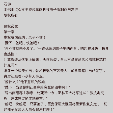
石佛
本书由点众文学授权掌阅科技电子版制作与发行
版权所有
·
侵权必究
第一章
丧权辱国条约，老子不签！
“陛下，签吧，快签吧！”
“再不签就来不及了。”一道妩媚到骨子里的声音，响起在耳边，极具
蛊惑性！
叶离缓缓从伏案上醒来，头疼欲裂，自己不是在酒店和清纯校花打
扑克吗？
眼前一个貌美如画，骨相极魅的宫装美人，却拿着笔让自己签字，
身后还跟着不少带刀侍卫。
“签什么？”他下意识的说道。
“陛下，当然是割让西凉给突厥的诏书啊！”
“送出南阳郡主和亲，处死郎中令，羽林卫大将军这些主张抗击突
厥，造成冲突的罪魁祸首。”
“签吧，快签吧，只要签了，臣妾保证大魏国将重新恢复安定，一切
烂摊子父亲大人自会帮您打理！”