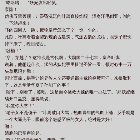
“咯咯咯……”妖妃发出轻笑。
轰隆！
仿佛五雷轰顶，让昏昏沉沉的叶离直接炸醒，浑身汗毛倒竖，噌的
一下站起来！
吓的四周人一跳，废物皇帝怎么了？一惊一乍的。
此刻，叶离看着金碧辉煌的古建筑，气派古韵的龙柱，眼珠子都快
掉下来了，瞠目结舌。
“卧槽！”
“穿，穿越了？这特么是古代啊，大魏国二十七年，皇帝叶离……”
说着，他想起什么，猛的从妖妃手里扯过圣旨一看，顿时心中一万
头草尼玛奔腾！
割让西凉，拱手让给异族人？还要送郡主嫁给突厥可汗，来换取和
平，这是堂堂华夏子孙能干的事？
“陛下，别看了，签吧，这是而今拯救大魏的唯一办法了。”那妖妃继
续开口蛊惑，显得急切。
“我签你大爷！”
“老子又不是傻子！”叶离破口大骂，热血青年的气血上涌，反手就是
一个大逼兜子，眼前这个魅惑至极的女人，绝对是大奸！
啪！
清脆的巴掌声响起。