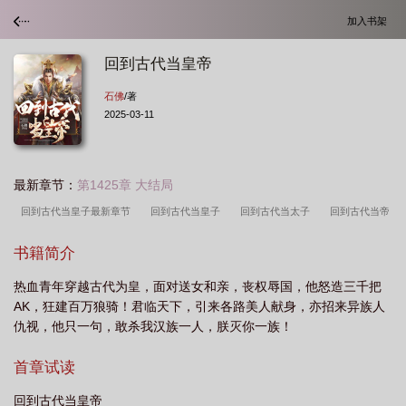
加入书架
回到古代当皇帝
石佛
/著
2025-03-11
最新章节：
第1425章 大结局
回到古代当皇子最新章节
回到古代当皇子
回到古代当太子
回到古代当帝
王
回到古代当皇子全文阅读
回到古代当皇子全文
回到古代当皇子最
书籍简介
新
回到古代当皇子免费阅读
回到古代当皇子百科
回到古代当皇了
回到
热血青年穿越古代为皇，面对送女和亲，丧权辱国，他怒造三千把
古代当皇爷的
回到古代当皇子叶离
回到古代当皇子秦赢
回到古代当皇子
AK，狂建百万狼骑！君临天下，引来各路美人献身，亦招来异族人
最新章节 无弹窗
穿越古代当皇上短剧免费观看
回到古代当皇子 笔趣阁
巅
仇视，他只一句，敢杀我汉族一人，朕灭你一族！
峰帝王叶离苏心斋免费阅读
回到古代当皇子免费阅读全文
回到古代当皇子全文
首章试读
免费阅读
回到古代当皇上短剧免费观看
回到古代当皇帝