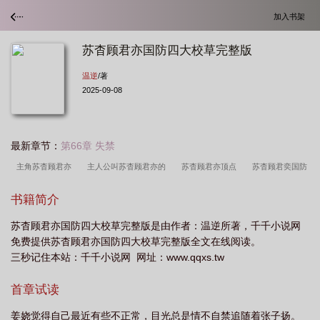
加入书架
苏杳顾君亦国防四大校草完整版
温逆
/著
2025-09-08
最新章节：
第66章 失禁
主角苏杳顾君亦
主人公叫苏杳顾君亦的
苏杳顾君亦顶点
苏杳顾君奕国防
校草
主人公苏杳顾君亦的
苏杳顾君亦国防校草在线
国防四大校草苏杳顾君
书籍简介
亦视频
苏杳顾亦君国防部最新章节更新内容
苏杳顾君亦免费阅读
苏杳顾君
苏杳顾君亦国防四大校草完整版是由作者：温逆所著，千千小说网
亦国防校草
苏杳顾君亦完整版免费阅读
免费提供苏杳顾君亦国防四大校草完整版全文在线阅读。
三秒记住本站：千千小说网 网址：www.qqxs.tw
首章试读
姜娆觉得自己最近有些不正常，目光总是情不自禁追随着张子扬。