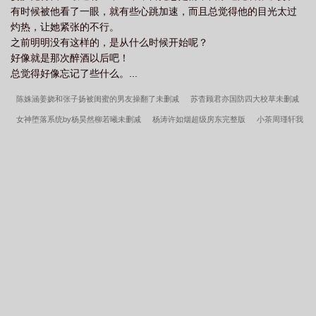
有时候被他看了一眼，就有些心跳加速，而且总觉得他的目光太过
灼热，让她紧张的不行。
之前明明没有这样的，是从什么时候开始呢？
好像就是那次醉酒以后吧！
总觉得好像忘记了些什么。...
陈姝涵姜娆和张子扬被闺蜜的男友操翻了未删减
苏杳顾君亦国防四大校草未删减
女神堕落系统by杨昊然柳若曦未删减
杨涛许如烟超级房东完整版
小茶周瑾轩我
的男友有性瘾未删减
苏杳顾君亦苏家有女苏杳顾君亦TXT小说未删减
半月边
天生凤命？捡到的夫君是幼帝
小茶周瑾轩我的男友有性瘾完整版
陈姝涵姜娆和
张子扬被闺蜜的男友操翻了完整版
清明谷雨奇洛李维斯回信完整版
苏杳顾君亦苏
家有女苏杳顾君亦TXT小说完整版
小茶周瑾轩
杨昊然柳若曦女神堕落系统完整
版
清明谷雨
乐可
定夷
奇洛李维斯回信by清明谷雨未删减
杨昊然柳若
曦
杨涛许如烟超级房东未删减
超神猎人：从照顾青梅开始
精灵：初始宝可梦
是亚古兽
公公，这些武功你真会啊？
老祖，时代变了
综漫，不正常世界的恶
魔猎人
华娱春秋，我的女友都是顶流
不浪不是好导演
斗罗：武魂罗三炮，开
局忽悠大师
港综：扎职洪兴，从矮骡子到财阀
六边形男神