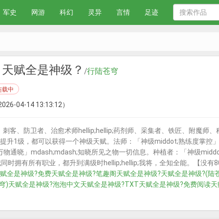
军史
网游
科幻
灵异
言情
足迹
，天赋全是神级？
/
行陆苍穹
连载中
026-04-14 13:13:12）
、防卫者、治愈术师hellip;hellip;药剂师、采集者、铁匠、附魔师、种植者
升1级，都可以获得一个神级天赋。法师：「神级middot;熟练度掌控」m
;万物通晓」mdash;mdash;知晓所见之物一切信息。种植者：「神级middo
lip;当我同时拥有所有职业，都升到满级时hellip;hellip;我将，全知全能。【
赋全是神级?免费
天赋全是神级?笔趣阁
天赋全是神级?
天赋全是神级?(陆苍
穹)
天赋全是神级?泡泡中文
天赋全是神级?TXT
天赋全是神级?免费阅读
天