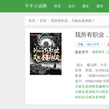
千千小说网
首页
玄幻
重生
都市
首页
言情
我所有职业，天赋全是神级？
我所有职业
字数：180.1万字
最新章节：
第858节
（2
战士、魔法师、弓手、刺客
世界。而我，任何职业提
察者：「神级middot
提升。hellip;hel
天赋全是神级笔趣阁
天
天赋全是神级?(行陆苍
有职业天赋全是神级