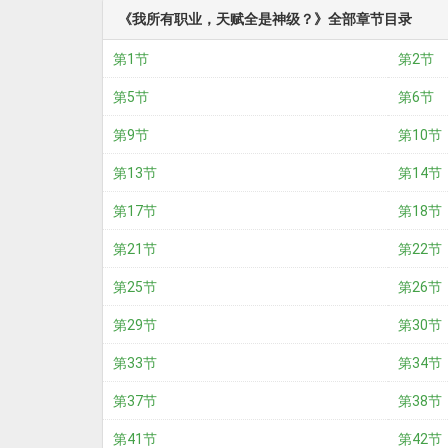
《我所有职业，天赋全是神级？》全部章节目录
第1节
第2节
第5节
第6节
第9节
第10节
第13节
第14节
第17节
第18节
第21节
第22节
第25节
第26节
第29节
第30节
第33节
第34节
第37节
第38节
第41节
第42节