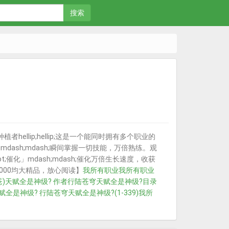
搜索
hellip;hellip;这是一个能同时拥有多个职业的
dash;mdash;瞬间掌握一切技能，万倍熟练。观
t;催化」mdash;mdash;催化万倍生长速度，收获
没有8000均大精品，放心阅读】
我所有职业
我所有职业
)
天赋全是神级? 作者行陆苍穹
天赋全是神级?目录
赋全是神级? 行陆苍穹
天赋全是神级?(1-339)
我所