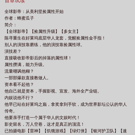
华人传奇。他要亲手打造一个属于华人的文娱时代！影史留名，万
首章试读
人空巷，这才是真正的顶流！已拍摄电影【雷神】【饥饿游戏】
全球影帝：从美利坚捡属性开始
【绿灯侠】【银河护卫队】【速度与激情】【长江图】【大鱼海
作者：蜂蜜瓜子
棠】【流浪地球】hellip;hellip;...
简介：
【全球影帝】【捡属性升级】【多女主】
陈寻重生在好莱坞底层华人龙套，觉醒捡属性金手指！
别人的演技靠磨练，他的演技靠捡属性球。
演技差？
直接吸收影帝影后的掉落的属性球！
属性攒满，能力升级。
流量嘲讽他糊？
一部部爆款直接教做人。
资本看不起他？
他自己就是资本，手握影视、宣发、海外全产业链。
内娱说他不行？
他早已站在好莱坞之巅，拿奖拿到手软，成为世界影坛公认的华人
传奇。
他要亲手打造一个属于华人的文娱时代！
影史留名，万人空巷，这才是真正的顶流！
已拍摄电影【雷神】【饥饿游戏】【绿灯侠】【银河护卫队】【速