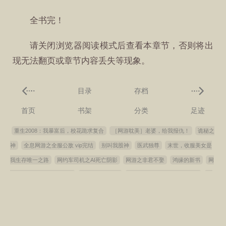
全书完！
请关闭浏览器阅读模式后查看本章节，否则将出
现无法翻页或章节内容丢失等现象。
目录
存档
首页
书架
分类
足迹
重生2008：我暴富后，校花跪求复合
［网游耽美］老婆，给我报仇！
诡秘之
神
全息网游之全服公敌 vip完结
别叫我股神
医武独尊
末世，收服美女是
我生存唯一之路
网约车司机之AI死亡阴影
网游之非君不娶
鸿缘的新书
网
游之意外事故作者:苏别绪
恒火与狠活之主
网游之穿越online作者:lucitiya
化
灵道
只要有血条，神明也能杀给你看
穿七零，娇娇女嫁绝嗣军王生双胎
缺
心眼遇上小心眼
重生为妃，不做后妈做皇嫂
侯府男儿任我挑，我却选了个残
废？
近水楼台才得父