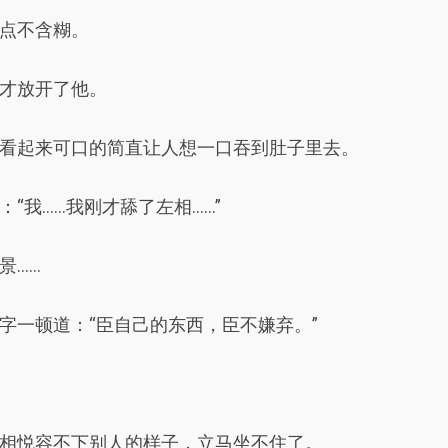
点不含糊。
才放开了他。
看起来可口的简直让人想一口吞到肚子里去。
“我……我刚才舔了左相……”
景……
字一顿道：“臣自己的东西，臣不嫌弃。”
相悦容不下别人的样子，立马坐不住了。