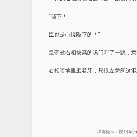
“陛下！
臣也是心悦陛下的！”
皇帝被右相拔高的嗓门吓了一跳，意
右相暗地里磨着牙，只恨左凭阑这混
温馨提示：按 回车[E