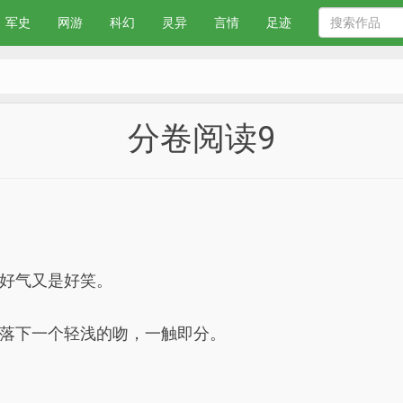
军史
网游
科幻
灵异
言情
足迹
分卷阅读9
好气又是好笑。
落下一个轻浅的吻，一触即分。