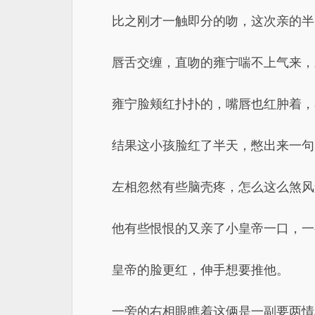
比之刚才一触即分的吻，这次亲的半
唇舌交缠，直吻的雍宁喘不上气来，
雍宁脸颊红扑扑的，嘴唇也红肿着，
结果这小孩脸红了半天，憋出来一句：
左相忽然有些脑壳疼，怎么这么煞风
他有些恨恨的又亲了小皇帝一口，一
皇帝的脸更红，伸手想要推他。
一旁的右相眼瞧着这俩是一副要两情