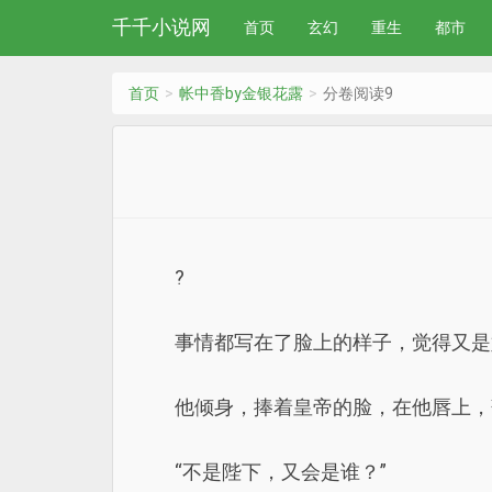
千千小说网
首页
玄幻
重生
都市
首页
帐中香by金银花露
分卷阅读9
?
事情都写在了脸上的样子，觉得又是
他倾身，捧着皇帝的脸，在他唇上，
“不是陛下，又会是谁？”