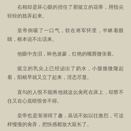
右相却是坏心眼的捏住了那挺立的花蒂，用指尖
轻轻的捻弄起来。
皇帝倒吸了一口气，软在将军怀里，半眯着眼
睛，根本说不出话来。
他眼中含泪，眸色迷蒙，红艳的嘴唇微张着。
挺立的乳尖上已经泌出了奶水，小腹微微隆起
着，阳根早就又立了起来，淫态尽显。
直勾的人恨不能将他就这幺肏死在床上，却禁不
住又在心底暗恨舍不得。
皇帝也是渐渐得了趣，虽说不如以往激烈，可这
样慢慢的肏弄，把快感都放大延长了。