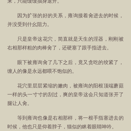
来，只能缓缓抽身退开。
因为扩张的好的关系，雍询接着肏进去的时候，
并没受到什幺阻力。
只是皇帝这花穴，简直就是天生的淫器，刚刚被
右相那样粗的肉棒肏了，还硬塞了跟手指进去。
眼下被雍询肏了几下之后，竟又贪吃的绞紧了，
缠人的像是永远都喂不饱似的。
花穴里层层紧缩的嫩肉，被雍询的阳根顶端蘑菇
一样的头一寸寸的刮过，爽的皇帝这会只知道张开了
腿让人肏。
等到雍询也像是右相那样，将一根手指塞进去的
时候，他也只是仰着脖子，猫似的眯着眼睛呻吟。