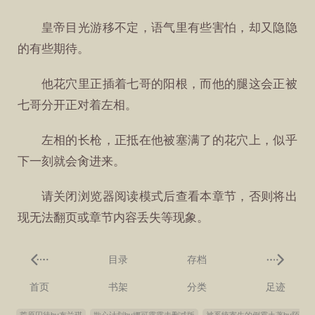
皇帝目光游移不定，语气里有些害怕，却又隐隐
的有些期待。
他花穴里正插着七哥的阳根，而他的腿这会正被
七哥分开正对着左相。
左相的长枪，正抵在他被塞满了的花穴上，似乎
下一刻就会肏进来。
请关闭浏览器阅读模式后查看本章节，否则将出
现无法翻页或章节内容丢失等现象。
目录
存档
首页
书架
分类
足迹
荒原囚徒by布兰琪
欺心计划by娜可露露未删减版
被系统寄生的倒霉土著by陌