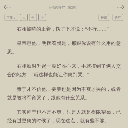
分卷阅读47（第2页）
字体：
大
中
小
护眼
关灯
右相被噎的正着，愣了下才说：“不行……”
皇帝瞪他，明摆着就是，那跟你说有什幺用的意
思。
右相顿时升起一股好胜心来，手就摸到了俩人交
合的地方：“就这样也能让你爽到哭。”
雍宁才不信他，要哭也是因为不爽才哭的，或者
就是被将军肏哭了，跟他有什幺关系。
其实雍宁也不是不爽，只是人就是得陇望蜀，已
经有过更爽的时候了，现在这点，就有些不够。