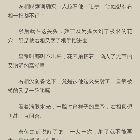
左相跟雍询确实一人拉着他一边手，让他想推右
相一把都不行！
然后就在这关头，雍宁以为撑大到了极限的花
穴，硬是被右相又塞了根手指进去。
皇帝叫都叫不出来，花穴抽搐着，陷入了无声的
又汹涌的高潮里
右相没防备之下，竟是被他这幺夹射了，皇帝被
烫的又是一阵哆嗦。
看着满眼水光，一脸讨肏样子的皇帝，右相真想
再战三百回合。
奈何之前说好了的，一人一次，射了就不能再