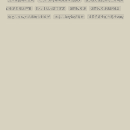
百生笔趣阁无弹窗
欺心计划by娜可露露
偏倚by枝绥
偏倚by枝绥未删减版
病态占有by奶猫薄脆未删减版
病态占有by奶猫薄脆
被系统寄生的倒霉土著by
陌百生
病态占有by奶猫薄脆笔趣阁无弹窗
欺心计划by娜可露露笔趣阁无弹窗
被系统寄生的倒霉土著by陌百生未删减版
荒原囚徒by布兰琪未删减版
匪气by
洛阳钼未删减版
桃源傻医
荒原囚徒by布兰琪笔趣阁无弹窗
偏倚by枝绥笔趣
阁无弹窗
帐中香by金银花露笔趣阁无弹窗
匪气by洛阳钼
帐中香by金银花露
未删减版