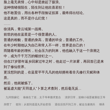
脸上毫无表情，心中却是掀起了骇浪。
这种情绪很陌生，陌生到让他欣喜若狂！
他不敢置信，用出各种手段验证掐算，最终得出结论。
这是真的，而不是什么幻觉！
……
徐清风，青云域第一战将。
前世的他在蓝星是一个很普通的人。
普通的相貌，普通的身高，普通的毕业，普通的工作。
在年少时期他认为自己和常人不一样，世界是自己的！
而随着年龄的增长，社会压力的到来，他也融入于这一个浪潮之
中，成为千千万万的螺丝钉之一。
但在27岁那年返乡回家过年之时，他走过一片浓雾，再回首已是来
到了修仙世界。
更没想到的是，在蓝星平平凡凡的他却拥有着非凡修行天赋和体
质。
然后，他就被炼了。
被返虚大能“天羽道人”卜算之术查到，然后毫无反...
九州情缘纪
偷偷生了崽，太子爷卑微求复合
清穿日常，迷糊小福晋被寡欲王爷
亲懵了
签到：从签到逍遥丸开始变强
退役后找不到工作，被迫当雇佣兵
继承