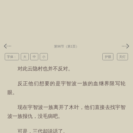
第96节（第1页）
字体：
大
中
小
护眼
关灯
对此云隐村也并不反对。
反正他们想要的是宇智波一族的血继界限写轮
眼。
现在宇智波一族离开了木叶，他们直接去找宇智
波一族报仇，没毛病吧。
可是，三代却说话了。