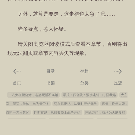
另外，就算是要走，这走得也太急了吧……
诸多疑点，惹人怀疑。
请关闭浏览器阅读模式后查看本章节，否则将出
现无法翻页或章节内容丢失等现象。
目录
存档
首页
书架
分类
足迹
二八大杠摆烧烤，老婆死活不离婚
举报！四合院：洞房走错门，怪我咯
大主
宰：我荒古圣体，当为天帝！
苟在武庚纪，从秦时开始无敌
遮天：晚年大帝，
自斩一刀入禁区
同时穿越，从颠覆顶上战争开始
刚跃龙门，就沦为天庭食材
诸天武侠：家父步惊云！
骑士先生，魔王真的不存在啊
这个主角明明很强却
异常谨慎1500-3069
大奉：封魔剑魂，浪迹诸天
我所有职业，天赋全是神