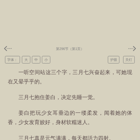
第296节（第1页）
字体：
大
中
小
护眼
关灯
一听空间站这三个字，三月七兴奋起来，可她现
在又晕乎乎的。
三月七抱住姜白，决定先睡一觉。
姜白把玩少女耳垂边的一缕柔发，闻着她的体
香，少女发育姣好，身材软糯迷人。
三月七真是元气满满，每天都活力四射。