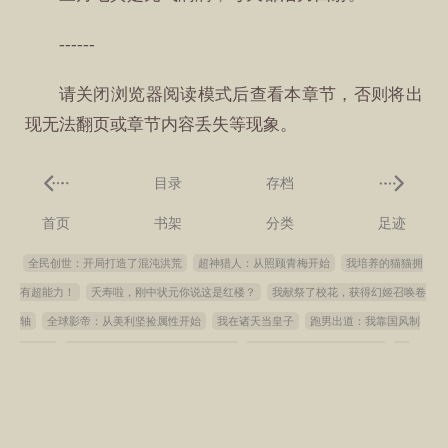
------
请关闭浏览器阅读模式后查看本章节，否则将出
现无法翻页或章节内容丢失等现象。
目录
存档
首页
书架
分类
足迹
全民创世：开局打造了混沌洪荒
超神猎人：从照顾青梅开始
我培养的猫猫拥
有超能力！
夭寿啦，刚中状元你说这是红楼？
我献祭了校花，获得幻姬召唤卷
轴
全球影帝：从美利坚捡属性开始
我在诸天当皇子
跑男出道：我靠国风制
霸内娱
全职法师：有话跟我烈空坐说去吧
精灵：初始宝可梦是亚古兽
柯
南：不柯学的宇智波
综武：签到剑魔！透爆黑丝林婉儿
亡灵法师召唤一群骷髅
很合理吧
港综：扎职洪兴，从矮骡子到财阀
华娱顶流，我真不是渣男
百岁
修仙：从觉醒天灵根开始
港综！我老大是基哥！
华娱春秋，我的女友都是顶