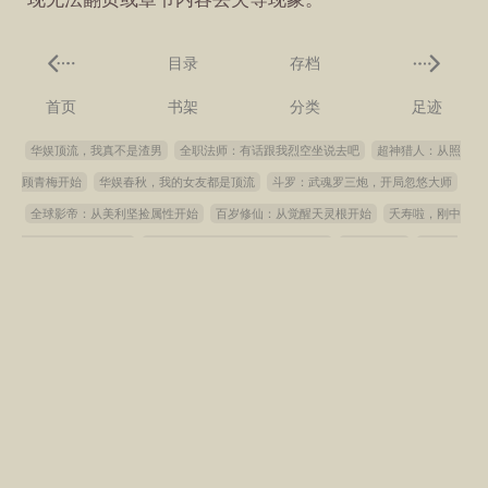
目录
存档
首页
书架
分类
足迹
华娱顶流，我真不是渣男
全职法师：有话跟我烈空坐说去吧
超神猎人：从照
顾青梅开始
华娱春秋，我的女友都是顶流
斗罗：武魂罗三炮，开局忽悠大师
全球影帝：从美利坚捡属性开始
百岁修仙：从觉醒天灵根开始
夭寿啦，刚中
状元你说这是红楼？
斗罗聊天群：她们都吃瓜吃上瘾了
灵宝大道君
跑男出
道：我靠国风制霸内娱
综武：签到剑魔！透爆黑丝林婉儿
精灵：初始宝可梦是
亚古兽
港综：扎职洪兴，从矮骡子到财阀
星铁，开局捡到星神昔涟
收徒万
倍返还：从斗破开始
全民创世：开局打造了混沌洪荒
我培养的猫猫拥有超能
力！
我献祭了校花，获得幻姬召唤卷轴
神印：龙星宇抛弃，采儿相依为命