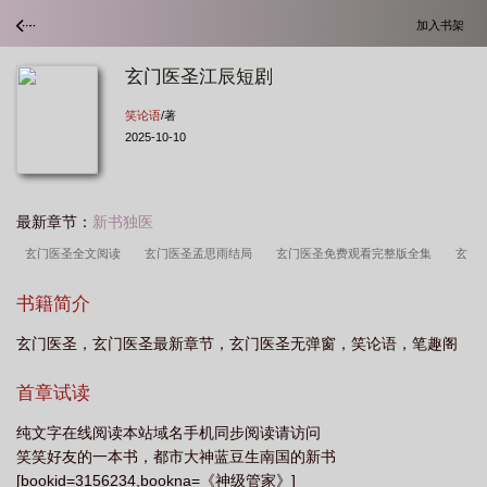
加入书架
玄门医圣江辰短剧
笑论语
/著
2025-10-10
最新章节：
新书独医
玄门医圣全文阅读
玄门医圣孟思雨结局
玄门医圣免费观看完整版全集
玄
门医圣最星辰
玄门医圣下山
玄门神医全文阅读
玄门医圣江辰几个老
书籍简介
婆
妙手玄医
玄门医圣下山短剧免费观看
玄门医圣最新章节免费阅读
玄
玄门医圣，玄门医圣最新章节，玄门医圣无弹窗，笑论语，笔趣阁
门医圣江辰
玄门医圣江辰孟思雨在线阅读
玄门医圣(宁远)
玄门医圣最新章
节列表
玄门医圣宁远txt
玄门医圣短剧完整版免费观看
花都玄门医
首章试读
圣
玄门医圣 短剧
玄门医圣免费
玄门医圣短剧全集
玄门医圣江辰短
纯文字在线阅读本站域名手机同步阅读请访问
剧
玄门医圣宁远
玄门医圣TXT
玄门医圣江辰孟思雨离婚了没有
玄门医
笑笑好友的一本书，都市大神蓝豆生南国的新书
圣txt全本
玄门医圣江辰孟思雨
玄门医圣完整版免费阅读
玄门医圣下山全
[bookid=3156234,bookna=《神级管家》]