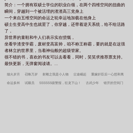
简介：一个拥有双硕士学位的职业白领，在两个四维空间的扭曲的
集观看
玄门医圣免费全文阅读
玄门医圣全集
都市玄门医圣
玄门医圣
瞬间，穿越到一个被活埋的渣渣高三党身上
六道沉沦
玄门医圣下山续集
玄门医圣开局鬼门十三针
玄门医圣短剧免费观
一个来自五维空间的命运之轮幸运地加载在他身上
看
玄门医圣免费完整版
玄门医圣笔趣阁
玄门医圣全集阅读
玄门医圣电
硕士生变高中生也就罢了，你穿越，还带着逆天系统，给不给活路
了，
视剧免费观看
玄门医圣江辰女主
玄门医圣下山短剧
玄门医圣宁远免费阅
异世界的童鞋和牛人们表示实在愤慨，
读
玄门医圣笑论语
玄门医圣短剧
玄门医圣免费阅读
玄门医圣完整
坐看学渣变学霸，废材变高富帅，咱不称王称霸，要的就是在这强
版
玄门医圣免费阅读无弹窗
玄门医圣 笑论语
玄门医圣孟思雨
玄门医
者林立的世界里，当着神仙般的超级管家。
很不错的书，喜欢的书友可以去看看，同时，笑笑求推荐票支持。
圣合集
最快更新，无弹窗阅读请。...
烟火岁月
召唤万岁
射雕之我是小人物
尘途崛起
重嫁奸臣后一心想和离
命运多舛
试睡员
SSSSSS级警报，狂龙下山！
古武少年
错开的空间门
禁止使用异能!!!
女主播爱上我
你也想养小恶龙吗？
开局成为虫族主宰[基
建]
从今往后
极品女婿
过分野
我可以无限强化
大唐：请陛下归天
最高
机密
超神猎人：从照顾青梅开始
精灵：初始宝可梦是亚古兽
公公，这些武功
你真会啊？
老祖，时代变了
综漫，不正常世界的恶魔猎人
华娱春秋，我的女
友都是顶流
不浪不是好导演
斗罗：武魂罗三炮，开局忽悠大师
港综：扎职洪