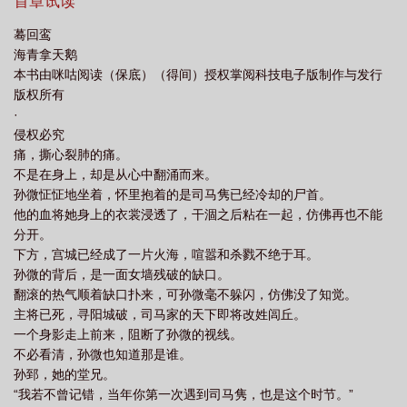
人，谁敢？【伪继母vs真枭雄，无血缘】
首章试读
鸾为什么不更新了
蓦回鸾TXT资源
蓦回鸾by海青拿天鹅百度
海青拿天鹅最
蓦回鸾
新蓦回鸾
蓦回鸾by海青拿天鹅番外txt
蓦回鸾txt百度提取码
蓦回鸾番外
海青拿天鹅
txt
蓦回鸾不更了
蓦回鸾简介
蓦回鸾by海青拿天鹅好看吗
蓦回鸾
本书由咪咕阅读（保底）（得间）授权掌阅科技电子版制作与发行
版权所有
TXT
蓦回鸾by海青拿天鹅完结了吗
蓦回鸾类似
蓦回鸾孙微
蓦回鸾by
·
海青拿天鹅讲的什么
蓦回鸾好看吗
蓦回鸾番外txt链接
蓦回鸾海青三部
侵权必究
曲
蓦回鸾TXT百度
海青拿天鹅蓦回鸾
蓦回鸾 免费阅读海天
蓦回鸾番
痛，撕心裂肺的痛。
不是在身上，却是从心中翻涌而来。
外
蓦回鸾男女主圆房了吗
蓦回鸾讲什么
蓦回鸾完结了吗
蓦回鸾短剧合
孙微怔怔地坐着，怀里抱着的是司马隽已经冷却的尸首。
集
蓦回鸾海青拿天鹅
蓦回鸾 咪咕
蓦回鸾改名
蓦回鸾讲了一个什么故
他的血将她身上的衣裳浸透了，干涸之后粘在一起，仿佛再也不能
事
蓦回鸾番外结局是he吗
蓦回鸾改名后现状
蓦回鸾百度资源txt
蓦回
分开。
鸾结局为啥这么虐
下方，宫城已经成了一片火海，喧嚣和杀戮不绝于耳。
蓦回鸾是什么意思
蓦回鸾怎么读
蓦回鸾百度百科
蓦
孙微的背后，是一面女墙残破的缺口。
回鸾txt百度
蓦回鸾也叫什么
蓦回鸾by海青拿天鹅番外
蓦回鸾第几章知道
翻滚的热气顺着缺口扑来，可孙微毫不躲闪，仿佛没了知觉。
女主是孙
蓦回鸾司马隽什么时候表白孙薇
蓦回鸾by海青拿天鹅讲的什么故
主将已死，寻阳城破，司马家的天下即将改姓闾丘。
事
蓦回鸾哪里看最新更新
蓦回鸾停更
蓦回鸾海青拿天鹅暗示什么
蓦回
一个身影走上前来，阻断了孙微的视线。
不必看清，孙微也知道那是谁。
鸾结局了吗?
蓦回鸾海青拿天鹅的免费阅读
蓦回鸾海青拿天鹅原著
蓦回鸾
孙郅，她的堂兄。
李陌最后怎么了
蓦回鸾by海青拿天鹅免费阅读
蓦回鸾孙薇哪一章掉马
“我若不曾记错，当年你第一次遇到司马隽，也是这个时节。”