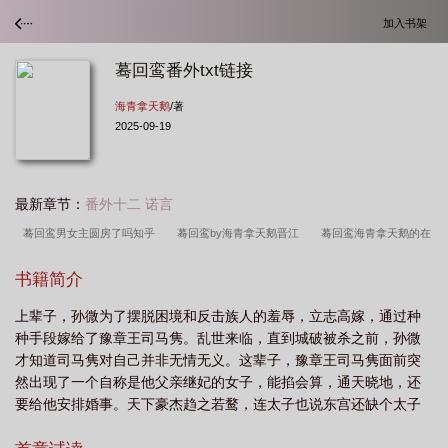
加入书架
蓦回鸾番外txt链接
海青拿天鹅
/著
2025-09-19
最新章节：
番外十二 诺言
蓦回鸾男女主圆房了吗知乎
蓦回鸾by海青拿天鹅晋江
蓦回鸾海青拿天鹅的在
线
蓦回鸾by海青拿天鹅
蓦回鸾 txt
蓦回鸾全文番外百度资源txt
蓦回鸾
书籍简介
by海青拿天鹅简介
蓦回鸾结局是什么
蓦回鸾讲的什么
蓦回鸾书评
蓦
上辈子，孙微为了摆脱困境和反击族人的羞辱，立志高嫁，通过种
回鸾番外TXT
蓦回鸾咪咕最新章节免费阅读
蓦回鸾番外篇大结局
蓦回鸾by
种手段嫁给了豫章王司马隽。乱世来临，直到城破被杀之前，孙微
海青拿天鹅txt
蓦回鸾海青拿天鹅的结局
蓦回鸾 by 海青拿天鹅
蓦回鸾为什
才知道司马隽对自己并非无情无义。这辈子，豫章王司马隽面前突
么改名
蓦回鸾李陌辅佐谁
蓦回鸾一共有多少章啊
蓦回鸾完结版免费阅读海
然出现了一个自称是他父亲继妃的女子，能掐会算，通天晓地，还
要给他安排婚事。天下豪杰趋之若鹜，连太子也说东宫还缺个太子
天
蓦回鸾结局是he吗
蓦回鸾书旗网
蓦回鸾笔趣阁
蓦回鸾txt百度全本
妃。司马隽冷笑：继妃生是我豫章王府的人死是我豫章王府的死
资源
蓦回鸾结局是悲剧吗
蓦回鸾 免费阅读
蓦回鸾讲的什么故事
蓦回