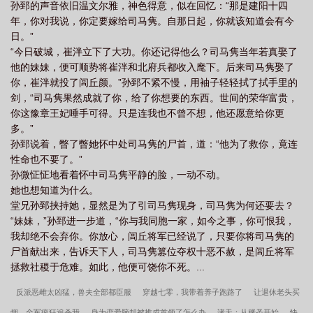
甲
蓦回鸾最后怎么样了
蓦回鸾最后和谁结婚了
蓦回鸾txt
蓦回鸾中李
孙郅的声音依旧温文尔雅，神色得意，似在回忆：“那是建阳十四
年，你对我说，你定要嫁给司马隽。自那日起，你就该知道会有今
陌是谁
蓦回鸾孙薇结局是什么
蓦回鸾孙薇什么时候掉马甲
蓦回鸾读
日。”
音
蓦回鸾怎么不更新了
蓦回鸾男主回忆起前世了吗
蓦回鸾结局
蓦回鸾
“今日破城，崔泮立下了大功。你还记得他么？司马隽当年若真娶了
太子结局
蓦回鸾最终结局解析
蓦回鸾番外篇名称
蓦回鸾结局在哪里
他的妹妹，便可顺势将崔泮和北府兵都收入麾下。后来司马隽娶了
你，崔泮就投了闾丘颜。”孙郅不紧不慢，用袖子轻轻拭了拭手里的
看
蓦回鸾番外结局
剑，“司马隽果然成就了你，给了你想要的东西。世间的荣华富贵，
你这豫章王妃唾手可得。只是连我也不曾不想，他还愿意给你更
多。”
孙郅说着，瞥了瞥她怀中处司马隽的尸首，道：“他为了救你，竟连
性命也不要了。”
孙微怔怔地看着怀中司马隽平静的脸，一动不动。
她也想知道为什么。
堂兄孙郅挟持她，显然是为了引司马隽现身，司马隽为何还要去？
“妹妹，”孙郅进一步道，“你与我同胞一家，如今之事，你可恨我，
我却绝不会弃你。你放心，闾丘将军已经说了，只要你将司马隽的
尸首献出来，告诉天下人，司马隽篡位夺权十恶不赦，是闾丘将军
拯救社稷于危难。如此，他便可饶你不死。...
反派恶雌太凶猛，兽夫全部都臣服
穿越七零，我带着养子跑路了
让退休老头买
烟，全军疯狂追杀我
身为恋爱脑却被推成首领了怎么办
诸天：从赌圣开始
快