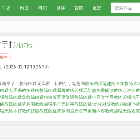
军史
网游
科幻
灵异
言情
足迹
错手打
/
初四兮
载中
王
（2026-02-12 19:26:10）
最新章节，教练凶猛无弹窗，初四兮，笔趣阁
教练凶猛笔趣阁全集
教练太
凶猛电子书
教练很凶
教练凶猛原著
教练凶猛无防盗免费阅读
教练非常凶
教
猛
教练凶猛盘
教练凶猛精校版百度资源
教练凶猛小原文学网
教练凶猛电子书
阁
教练凶猛笔趣阁
教练凶猛手打无错字
教练凶猛txt校对版
教练很凶扩句
猛无错手打
教练好凶
教练凶猛笔趣阁最新章节更新内容
教练凶猛无防盗笔