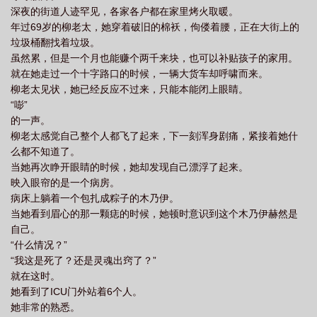
深夜的街道人迹罕见，各家各户都在家里烤火取暖。
年过69岁的柳老太，她穿着破旧的棉袄，佝偻着腰，正在大街上的
垃圾桶翻找着垃圾。
虽然累，但是一个月也能赚个两千来块，也可以补贴孩子的家用。
就在她走过一个十字路口的时候，一辆大货车却呼啸而来。
柳老太见状，她已经反应不过来，只能本能闭上眼睛。
“嘭”
的一声。
柳老太感觉自己整个人都飞了起来，下一刻浑身剧痛，紧接着她什
么都不知道了。
当她再次睁开眼睛的时候，她却发现自己漂浮了起来。
映入眼帘的是一个病房。
病床上躺着一个包扎成粽子的木乃伊。
当她看到眉心的那一颗痣的时候，她顿时意识到这个木乃伊赫然是
自己。
“什么情况？”
“我这是死了？还是灵魂出窍了？”
就在这时。
她看到了ICU门外站着6个人。
她非常的熟悉。