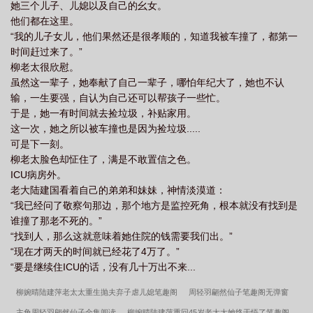
她三个儿子、儿媳以及自己的幺女。
他们都在这里。
“我的儿子女儿，他们果然还是很孝顺的，知道我被车撞了，都第一
时间赶过来了。”
柳老太很欣慰。
虽然这一辈子，她奉献了自己一辈子，哪怕年纪大了，她也不认
输，一生要强，自认为自己还可以帮孩子一些忙。
于是，她一有时间就去捡垃圾，补贴家用。
这一次，她之所以被车撞也是因为捡垃圾.....
可是下一刻。
柳老太脸色却怔住了，满是不敢置信之色。
ICU病房外。
老大陆建国看着自己的弟弟和妹妹，神情淡漠道：
“我已经问了敬察句那边，那个地方是监控死角，根本就没有找到是
谁撞了那老不死的。”
“找到人，那么这就意味着她住院的钱需要我们出。”
“现在才两天的时间就已经花了4万了。”
“要是继续住ICU的话，没有几十万出不来...
柳婉晴陆建萍老太太重生抛夫弃子虐儿媳笔趣阁
周轻羽翩然仙子笔趣阁无弹窗
主角周轻羽翩然仙子全集阅读
柳婉晴陆建萍重回45岁老太太她终于悟了笔趣阁