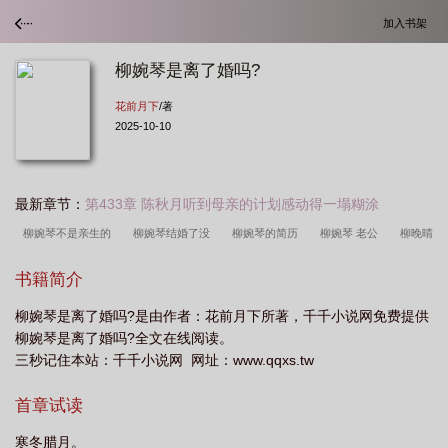
加入书架
柳婉琴是离了婚吗?
花前月下
/著
2025-10-10
最新章节：
第433章 陈秋月听到母亲的计划感动得一塌糊涂
柳婉琴不是亲生的
柳婉琴结婚了没
柳婉琴的简历
柳婉琴 老公
柳晚晴
最后和陆垚在一起了吗
柳婉晴减肥成功了吗
柳婉晴陆建萍结局是什么
柳婉
书籍简介
琴个人简介
柳婉琴是离了婚吗?
柳婉琴亲生父母
柳婉琴的原名
柳婉琴
柳婉琴是离了婚吗?是由作者：花前月下所著，千千小说网免费提供
是干嘛的
柳婉琴是谁
柳婉琴的丈夫
柳婉晴陆建萍结局如何
柳婉琴是离了婚吗?全文在线阅读。
三秒记住本站：千千小说网 网址：www.qqxs.tw
首章试读
寒冬腊月。