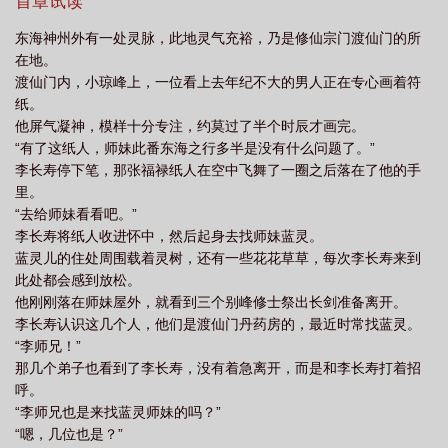
灵。蓝灵儿的住处周围载着灵树，还有一些花花草草，每次李长寿
首章试读
来到此处都会感到放松。他刚刚落在师妹屋外，就看到三个别峰修
东海神州外有一处灵脉，此地灵气充裕，乃是修仙宗门渡仙门的所
士祭出长剑准备离开。
在地。
渡仙门内，小琼峰上，一位看上去年纪不大的男人正在专心画着符
纸。
他屏气凝神，模样十分专注，约莫过了半个时辰才画完。
“有了这纸人，师妹此番东海之行多半是没有什么问题了。”
李长寿停下笔，那张福禄纸人在空中飞舞了一圈之后落在了他的手
里。
“去给师妹看看吧。”
李长寿将纸人收进怀中，然后起身去找师妹蓝灵。
蓝灵儿的住处周围载着灵树，还有一些花花草草，每次李长寿来到
此处都会感到放松。
他刚刚落在师妹屋外，就看到三个别峰修士祭出长剑准备离开。
李长寿认识这几个人，他们是渡仙门丹药房的，最近时常找蓝灵。
“李师兄！”
那几个弟子也看到了李长寿，没有着急离开，而是和李长寿打着招
呼。
“李师兄也是来找蓝灵师妹的吗？”
“嗯，几位也是？”