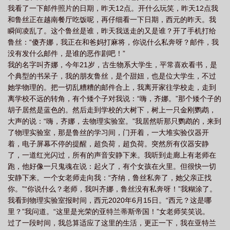
我看了一下邮件照片的日期，昨天12点。开什么玩笑，昨天12点我
么毁灭的
和鲁丝正在越南餐厅吃饭呢，再仔细看一下日期，西元的昨天。我
瞬间凌乱了。这个鲁丝是谁，昨天我送走的又是谁？开了手机打给
鲁丝：“傻齐娜，我正在和爸妈打麻将，你说什么私奔呀？邮件，我
没有发什么邮件，是谁的恶作剧吧！”
我的名字叫齐娜，今年21岁，古生物系大学生，平常喜欢看书，是
个典型的书呆子，我的朋友鲁丝，是个甜妞，也是位大学生，不过
她学物理的。把一切乱糟糟的邮件合上，我离开家往学校走，走到
离学校不远的转角，有个矮个子对我说：“嗨，齐娜。”那个矮个子的
胡子居然是蓝色的。然后走到学校的大树下，树上一只金刚鹦鹉，
大声的说：“嗨，齐娜，去物理实验室。”我居然听那只鹦鹉的，来到
了物理实验室，那是鲁丝的学习间，门开着，一大堆实验仪器开
着，电子屏幕不停的提醒，超负荷，超负荷。突然所有仪器安静
了，一道红光闪过，所有的声音安静下来。我听到走廊上有老师在
跑，他好像一只鬼魂在说：起火了，有个女孩在火里。但很快一切
安静下来。一个女老师走向我：“齐纳，鲁丝私奔了，她父亲正找
你。”“你说什么？老师，我叫齐娜，鲁丝没有私奔呀！”我糊涂了。
我看到物理实验室报时间，西元2020年6月15日。“西元？这是哪
里？”我问道。“这里是光荣的亚特兰蒂斯帝国！”女老师笑笑说。
过了一段时间，我总算适应了这里的生活，更正一下，我在亚特兰