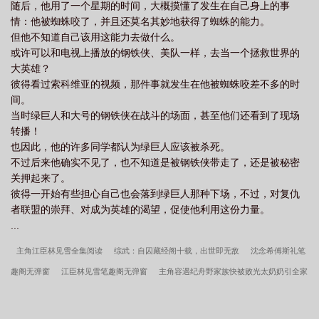
随后，他用了一个星期的时间，大概摸懂了发生在自己身上的事
情：他被蜘蛛咬了，并且还莫名其妙地获得了蜘蛛的能力。
但他不知道自己该用这能力去做什么。
或许可以和电视上播放的钢铁侠、美队一样，去当一个拯救世界的
大英雄？
彼得看过索科维亚的视频，那件事就发生在他被蜘蛛咬差不多的时
间。
当时绿巨人和大号的钢铁侠在战斗的场面，甚至他们还看到了现场
转播！
也因此，他的许多同学都认为绿巨人应该被杀死。
不过后来他确实不见了，也不知道是被钢铁侠带走了，还是被秘密
关押起来了。
彼得一开始有些担心自己也会落到绿巨人那种下场，不过，对复仇
者联盟的崇拜、对成为英雄的渴望，促使他利用这份力量。
...
主角江臣林见雪全集阅读
综武：自囚藏经阁十载，出世即无敌
沈念希傅斯礼笔
趣阁无弹窗
江臣林见雪笔趣阁无弹窗
主角容遇纪舟野家族快被败光太奶奶引全家
回正轨
霍从野顾若溪笔趣阁无弹窗
主角沈念希傅斯礼全集阅读
主角沈念希傅
斯礼被竹马骗真心我转身嫁豪门继承人
于静静陆云霄笔趣阁无弹窗
主角容遇纪舟