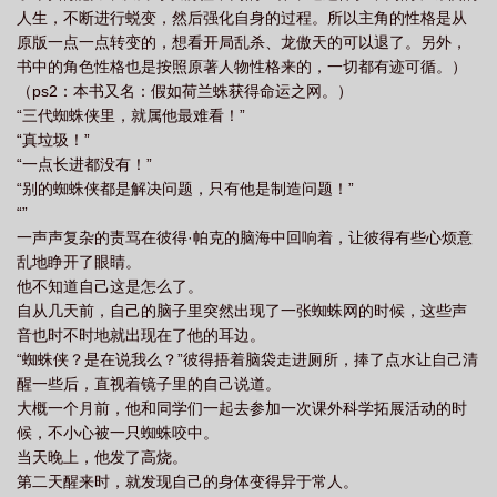
人生，不断进行蜕变，然后强化自身的过程。所以主角的性格是从
太平歌钟
漫威蜘蛛侠命运之网免费阅读
漫威蜘蛛侠游戏
漫威蜘蛛侠命运之
原版一点一点转变的，想看开局乱杀、龙傲天的可以退了。另外，
网114中文网
漫威蜘蛛侠命运之网
漫威蜘蛛侠1
漫威蜘蛛侠重制版
漫
书中的角色性格也是按照原著人物性格来的，一切都有迹可循。）
威蜘蛛侠命运之网鸿宇书院
漫威蜘蛛侠2怎么
漫威电影蜘蛛侠系列
（ps2：本书又名：假如荷兰蛛获得命运之网。）
“三代蜘蛛侠里，就属他最难看！”
“真垃圾！”
“一点长进都没有！”
“别的蜘蛛侠都是解决问题，只有他是制造问题！”
“”
一声声复杂的责骂在彼得·帕克的脑海中回响着，让彼得有些心烦意
乱地睁开了眼睛。
他不知道自己这是怎么了。
自从几天前，自己的脑子里突然出现了一张蜘蛛网的时候，这些声
音也时不时地就出现在了他的耳边。
“蜘蛛侠？是在说我么？”彼得捂着脑袋走进厕所，捧了点水让自己清
醒一些后，直视着镜子里的自己说道。
大概一个月前，他和同学们一起去参加一次课外科学拓展活动的时
候，不小心被一只蜘蛛咬中。
当天晚上，他发了高烧。
第二天醒来时，就发现自己的身体变得异于常人。