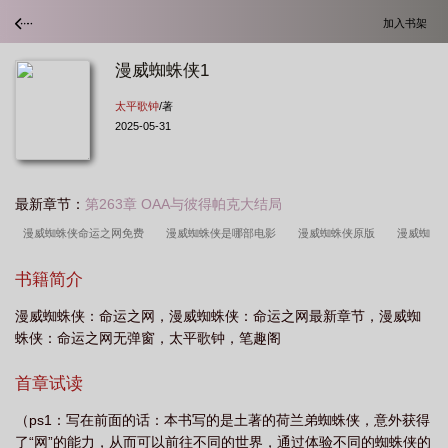
加入书架
漫威蜘蛛侠1
太平歌钟
/著
2025-05-31
最新章节：
第263章 OAA与彼得帕克大结局
漫威蜘蛛侠命运之网免费
漫威蜘蛛侠是哪部电影
漫威蜘蛛侠原版
漫威蜘
蛛侠命运之网114中文网站
漫威蜘蛛侠主演
游民星空
漫威蜘蛛侠2
漫
书籍简介
威蜘蛛侠2游戏
漫威蜘蛛侠手机版怎么下
漫威蜘蛛侠
漫威蜘蛛侠命运之网
漫威蜘蛛侠：命运之网，漫威蜘蛛侠：命运之网最新章节，漫威蜘
等
漫威蜘蛛侠手机版
漫威蜘蛛侠命运之网TXT
漫威what if蜘蛛侠
漫威
蛛侠：命运之网无弹窗，太平歌钟，笔趣阁
蜘蛛侠命运之网笔趣阁
漫威蜘蛛侠重制版手机版
漫威蜘蛛侠!
漫威蜘蛛侠
百科
漫威蜘蛛侠 ng+
漫威蜘蛛侠电影
漫威蜘蛛侠迈尔斯手机版
漫威蜘
首章试读
蛛侠命运之网_
漫威蜘蛛侠漫威蜘蛛侠专题
漫威蜘蛛侠专题
漫威蜘蛛侠迈
（ps1：写在前面的话：本书写的是土著的荷兰弟蜘蛛侠，意外获得
尔斯
漫威蜘蛛侠2手机版
漫威蜘蛛侠电影叫什么名字
漫威蜘蛛侠命运之网
了“网”的能力，从而可以前往不同的世界，通过体验不同的蜘蛛侠的