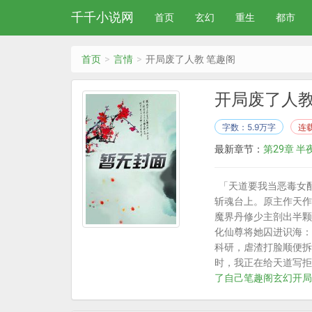
千千小说网
首页
玄幻
重生
都市
首页
言情
开局废了人教 笔趣阁
开局废了人教
字数：5.9万字
连
最新章节：
第29章 半
「天道要我当恶毒女配
斩魂台上。原主作天作
魔界丹修少主剖出半颗
化仙尊将她囚进识海：
科研，虐渣打脸顺便拆
时，我正在给天道写拒
了自己笔趣阁
玄幻开局