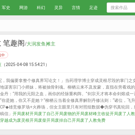
军史
网游
科幻
灵异
言情
足迹
 笔趣阁
/
大润发鱼摊主
载中
夜
（2025-04-08 15:54:21）
，我偏要拿整个修真界写论文！」当药理学博士穿成灵根尽毁的掌门之女
地谋害宗门小师妹，将被抽骨剥魂。柳栖云来不及发蒙，直指在旁看戏的
金丹：“用我的元阳之血，画你的经脉重构阵。”剑宗天才将本命剑熔成一
“你是她，你又不是她？”柳栖云当着全修真界解剖丹修法则：“诸位，飞升
CP◆雄竞修罗场+火葬场，但女主眼里只有对照组数据◆伪穿书真轮回
稿信」
开局废材
开局废了自己
开局废物的
开局废材峰主收徒
开局废了人教
穿越成为废灵根
开局废柴
开局废掉自己
开局废了人教免费