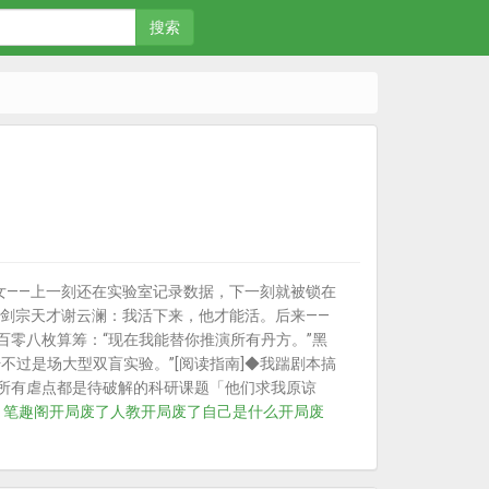
搜索
——上一刻还在实验室记录数据，下一刻就被锁在
剑宗天才谢云澜：我活下来，他才能活。后来——
百零八枚算筹：“现在我能替你推演所有丹方。”黑
不过是场大型双盲实验。”[阅读指南]◆我踹剧本搞
，所有虐点都是待破解的科研课题「他们求我原谅
 笔趣阁
开局废了人教
开局废了自己是什么
开局废