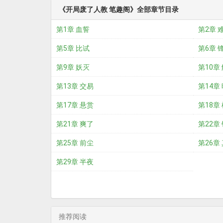
《开局废了人教 笔趣阁》全部章节目录
第1章 血誓
第2章 
第5章 比试
第6章 
第9章 妖灭
第10章
第13章 交易
第14章
第17章 悬赏
第18章
第21章 爽了
第22章
第25章 前尘
第26章
第29章 半夜
推荐阅读