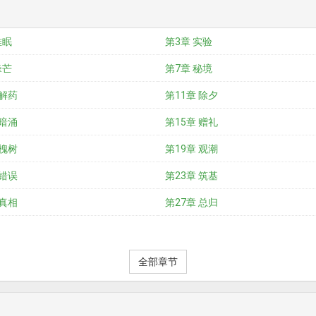
难眠
第3章 实验
锋芒
第7章 秘境
 解药
第11章 除夕
 暗涌
第15章 赠礼
 槐树
第19章 观潮
 错误
第23章 筑基
 真相
第27章 总归
全部章节