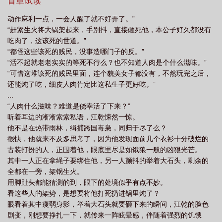
首章试读
动作麻利一点，一会人醒了就不好弄了。”
“赶紧生火将大锅架起来，手别抖，直接砸死他，本公子好久都没有
吃肉了，这该死的世道。”
“都怪这些该死的贱民，没事造哪门子的反。”
“活不起就老老实实的等死不行么？也不知道人肉是个什么滋味。”
“可惜这堆该死的贱民里面，连个貌美女子都没有，不然玩完之后，
还能炖了吃，细皮人肉肯定比这私生子更好吃。”
...
“人肉什么滋味？难道是侥幸活了下来？”
听着耳边的淅淅索索私语，江乾悚然一惊。
他不是在热带雨林，缉捕跨国毒枭，同归于尽了么？
很快，他就来不及多思考了，因为他发现面前几个衣衫十分破烂的
古装打扮的人，正围着他，眼底里尽是如饿狼一般的凶狠光芒。
其中一人正在拿绳子要绑住他，另一人颤抖的举着大石头，剩余的
全都在一旁，架锅生火。
用脚趾头都能猜测的到，眼下的处境似乎有点不妙。
看这些人的架势，是想要将他打死扔进锅里炖了？
眼看着其中瘦弱身影，举着大石头就要砸下来的瞬间，江乾的脸色
剧变，刚想要挣扎一下，就传来一阵眩晕感，伴随着强烈的饥饿