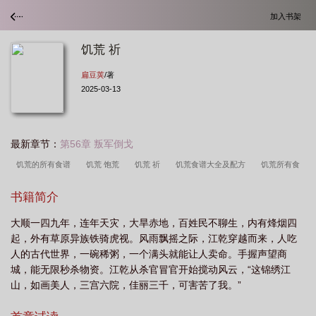
加入书架
饥荒 祈
扁豆荚
/著
2025-03-13
最新章节：
第56章 叛军倒戈
饥荒的所有食谱
饥荒 饱荒
饥荒 祈
饥荒食谱大全及配方
饥荒所有食
谱大全以及配方
饥荒mod白
饥荒浓汤怎么做
饥荒食谱百科
饥荒模组
书籍简介
白
饥荒的食物配方
饥荒饥荒食谱大全以及配方
饥荒白猪
饥荒食谱大全
大顺一四九年，连年天灾，大旱赤地，百姓民不聊生，内有烽烟四
原版
饥荒白mod技能详解
饥荒白怎么玩
饥荒白字
饥荒长白天
饥荒
起，外有草原异族铁骑虎视。风雨飘摇之际，江乾穿越而来，人吃
人物白
饥荒食谱大全以及配方
饥荒白天黄昏夜晚
饥荒完整食谱
饥荒煮
人的古代世界，一碗稀粥，一个满头就能让人卖命。手握声望商
饭配方
饥荒食谱及配方
饥荒饱食
饥荒食谱表
饥荒白介绍
城，能无限秒杀物资。江乾从杀官冒官开始搅动风云，“这锦绣江
山，如画美人，三宫六院，佳丽三千，可害苦了我。”