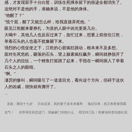
感，才发现双手十分白暂，训练生死搏杀留下的痕迹全都消失了。
这绝对不是他的手，准确来说，不是他的身体。
“他醒了？”
“慌个屁，醒了又能怎么样，给我直接弄死他。”
眼见江乾醒来要挣扎，为首的人眼中凶光更甚几分。
大喝中，其他几人也反应过来了，急忙过来，想要上前按住江乾，
举着石头的人也毫不犹豫砸下来。
强烈的心慌促使之下，江乾的心脏疯狂跳动，根本来不及多想。
面对生死危机，砸落的石头，肾上腺素疯狂飙升，瞬间就挣脱开了
几个人的拉扯，一个鲤鱼打挺跳了起来，手指在一瞬间插入了举着
石头之人的眼睛。
“啊。”
凄厉的惨叫，瞬间吸引了一道道目光，看向这个方向，但碍于这伙
人的凶威，很快就有挪开了。
...
龙族：重回十七岁
天命反派，我的妻子是未来魔尊
鬼妃归来，残王夜夜被我吸
龙气！
你带孕肚初恋进门，我嫁豪门你跪什么
萌宝特工队！将爹地缉拿到婚礼现
场
月亮垂首
这个词条不太正经
踹翻渣男后，禁欲太子日日来求娶
穿越大
康：众人吃野菜，我带娇妻大鱼大肉
换专业后，五位学长哭着求带
顶级诱钓！陆