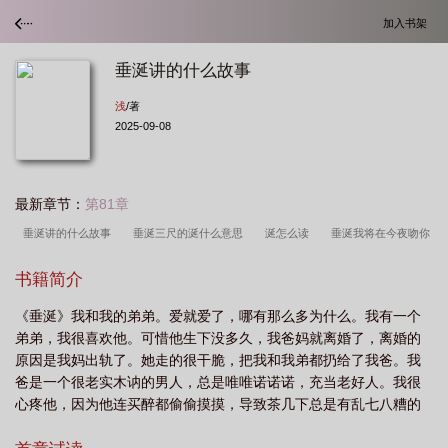
加入书架
垂涎讲的什么故事
浅
/著
2025-09-08
最新章节：
第81章
垂涎讲的什么故事
垂涎三尺的涎什么意思
涎怎么读
垂涎我将在今夜吻你
免费阅读
垂涎电视刷
垂涎三尺什么生肖
垂涎欲滴怎么读
书籍简介
《垂涎》我和我的弟弟。爱就爱了，哪有那么多为什么。我有一个
弟弟，我很喜欢他。可惜他生下没多久，我爸妈就离婚了，离婚的
原因是我妈出轨了。她走的很干脆，把我和我弟都扔给了我爸。我
爸是一个很老实木讷的男人，总是唯唯诺诺诺，充当老好人。我很
心疼他，因为他连买醉都偷偷摸摸，导致茶几下总是有乱七八糟的
酒瓶和烟头，他连藏都慌乱无措。我知道依靠不住他，所以都是我