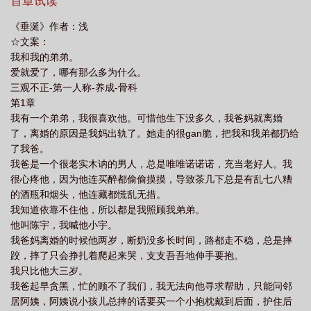
照顾我弟弟。他叫陈宇，我喊他小宇。三观不正-第一人称-养成-骨
首章试读
科-1v1
《垂涎》作者：浅
☆文案：
我和我的弟弟。
爱就爱了，哪有那么多为什么。
三观不正-第一人称-养成-骨科
第1章
我有一个弟弟，我很喜欢他。可惜他生下没多久，我爸妈就离婚
了，离婚的原因是我妈出轨了。她走的很gan脆，把我和我弟都扔给
了我爸。
我爸是一个很老实木讷的男人，总是唯唯诺诺诺，充当老好人。我
很心疼他，因为他连买醉都偷偷摸摸，导致茶几下总是有乱七八糟
的酒瓶和烟头，他连藏都慌乱无措。
我知道依靠不住他，所以都是我照顾我弟弟。
他叫陈宇，我喊他小宇。
我爸妈离婚的时候他两岁，断奶没多长时间，路都走不稳，总是摔
跤，摔了只会挣扎着爬起来哭，支支吾吾地伸手要抱。
我只比他大三岁。
我爸起早贪黑，忙的顾不了我们，我无法向他寻求帮助，只能问邻
居阿姨，阿姨说小孩儿总摔的话要买一个小抱枕戴到后面，护住后