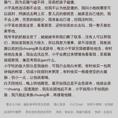
脑勺，因为后脑勺磕不得，容易把孩子磕傻。
小宇虽然连话都不会说，但我不认为他是傻的。我问小抱枕哪里可
以搞到，阿姨说去网上买，婴儿店的都很贵，她家是自己缝的。我
不会上网，兜里的钱很少，我准备自己缝，但我没时间。
小宇喜欢摸摸这里，看看那里，还特别喜欢出去玩，我一整天都在
家带他。
我爷爷奶奶都去世了，姥姥姥爷和我们断了联系，没有人可以帮我
们，我知道我爸压力很大，所以我努力懂事。尿不湿很贵，我爸就
撕以前的旧chuang单当成尿布，每次小宇尿完我都要给他洗，有时
候他拉臭臭，我会边洗边哭。小宇会爬过来懵懂地看着我，歪着脑
袋观察我，像思考我在gan什么。
小宇吃的饭大部分是我做的，可我只会熬白米粥。有时候买一包两
块钱的榨菜，切成小段搅到米粥里，有时候买一根最便宜的火腿
肠，切小一点，让他就着喝。
白天陪他玩，晚上哄他睡觉。最开始我总是不会垫尿布，他就会尿
一chuang，湿漉漉的，我实在困地起不来，小宇就用小手拍我的
脸，我只能起来换chuang单，再搂着他睡...
重生大小姐：偏执枭爷怀里生奶团
骚心荡漾
小公主nph
快穿小撩精：在病娇
反派怀中撒野
男生宿舍里的女同学
系统：算命后，我修为暴涨
快穿：反派总