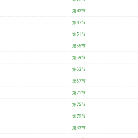
第43节
第47节
第51节
第55节
第59节
第63节
第67节
第71节
第75节
第79节
第83节