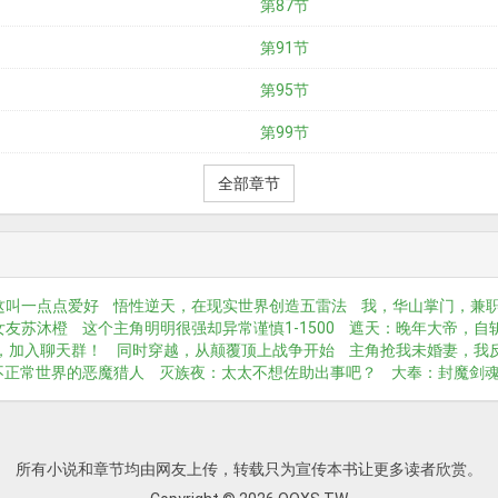
第87节
第91节
第95节
第99节
全部章节
这叫一点点爱好
悟性逆天，在现实世界创造五雷法
我，华山掌门，兼
女友苏沐橙
这个主角明明很强却异常谨慎1-1500
遮天：晚年大帝，自
，加入聊天群！
同时穿越，从颠覆顶上战争开始
主角抢我未婚妻，我
不正常世界的恶魔猎人
灭族夜：太太不想佐助出事吧？
大奉：封魔剑
所有小说和章节均由网友上传，转载只为宣传本书让更多读者欣赏。