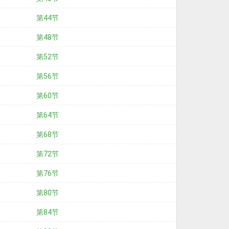
第44节
第48节
第52节
第56节
第60节
第64节
第68节
第72节
第76节
第80节
第84节