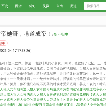
军史
网游
科幻
灵异
言情
足迹
女帝她哥，啃道成帝！
/
夜不归书
载中
026-04-17 17:33:26）
生到了遮天世界。并且，他是叶凡的小舅舅。同时，他觉醒了记忆。上一
成仙鼎，不过他没似乎没死透，灵魂与仙鼎神祇相融。当狠人女帝证道后
，用九种仙金重铸仙鼎，将他灵魂温养，并且还让他重获新生。这一世，
争锋？一个天帝外甥，一个绝代女帝妹妹。我该吃的苦早已被女帝吃完了
叶凡：舅舅，你不能只在吃不死药的时候才爱天庭啊！姜玄：表的！叶凡：血
天狠人女帝她哥
遮天狠人女帝她哥啃道成帝免费阅读笔趣阁
啃道成帝夜不
遮天成为狠人女帝的
遮天之狠人女帝是我邻居
啃道成帝免费阅读
遮天之狠
什么
遮天之狠人天帝的
遮天狠人大帝是女主的
遮天中的狠人大帝
啃道成帝
啃道成帝!(1-301)
啃道成帝!百度网
啃道成帝! 夜不归书
遮天狠人女帝她哥啃