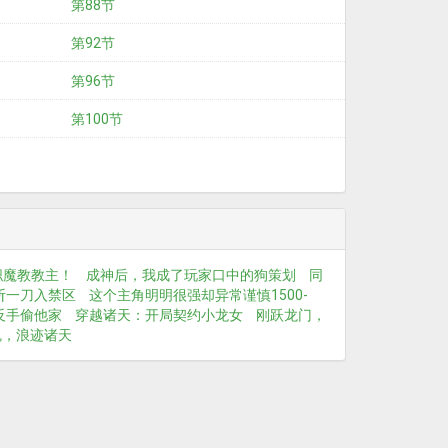
第88节
第92节
第96节
第100节
职魔教教主！
成神后，我成了玩家口中的狗策划
同
斩一刀入禁区
这个主角明明很强却异常谨慎1500-
反手偷他家
穿越诸天：开局契约小龙女
刚跃龙门，
魂，浪迹诸天