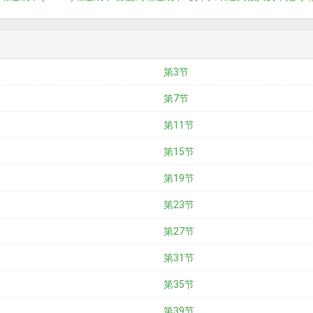
第3节
第7节
第11节
第15节
第19节
第23节
第27节
第31节
第35节
第39节