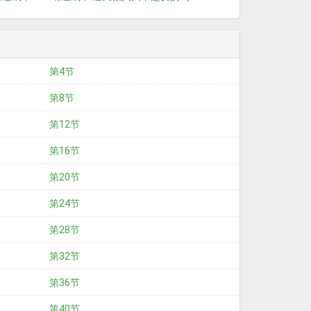
第4节
第8节
第12节
第16节
第20节
第24节
第28节
第32节
第36节
第40节