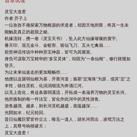
那定海珠为源，借其定之本性，镇住灵机，化涓涓细流为奔涌江
首章试读
河。以无上造化，将这条孱弱溪流，开拓成一条滋养万物的灵宝长
灵宝大道君
河。他所炼制的每一件法宝，皆化作此河中的灵性游鱼。游鱼越
作者:芥子上
强、越多，则长河灵机越盛，底蕴越深......光阴如水，纪元轮回。昔
一位孜孜不倦探索万物根源的求道者，却因天地所限，终其一生未
日仙魔巨擘皆作尘土，唯见一道人，踏长河而出，凌驾万法之上，
能触及真正的超脱之秘。
其尊号响彻诸天：#8203;灵宝大道君！#8203;...
机缘流转，携一卷《灵宝天书》，坠入此方仙缘璀璨的寰宇。
番天印、混元金斗、金蛟剪、斩仙飞刀、五火七禽扇......
前世神话传说中种种异宝神器，皆可为其驱策。
身负可汲取万宝精华的“多宝灵体”，却因为“一条仙根”，修行路慢如
登天。
为让未来仙途走的更加顺畅些......
他便以这孱弱仙根为基，开凿河道；炼那“定海珠”为源，借其“定”之
本性，镇住灵机，化涓涓细流为奔涌江河。
以无上造化，将这条孱弱溪流，开拓成一条滋养万物的灵宝长河。
他所炼制的每一件法宝，皆化作此河中的灵性游鱼。
游鱼越强、越多，则长河灵机越盛，底蕴越深......
光阴如水，纪元轮回。
昔日仙魔巨擘皆作尘土，唯见一道人，踏长河而出，凌驾万法之
上，其尊号响彻诸天：
灵宝大道君！