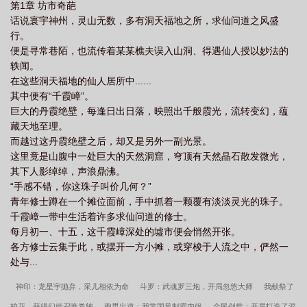
第1章 坊市奇葩
话说寰宇神州，灵山无数，多有洞天福地之所，求仙问道之风盛
行。
便是寻常巷陌，也流传着某某樵夫误入山洞、得遇仙人授以妙法的
轶闻。
在这些洞天福地的仙人居所中......
其中便有“千霞嶂”。
巨大的丹霞绝壁，每逢日出日落，映照出千般霞光，流转变幻，蕴
藏天地至理。
而越过这丹霞绝壁之后，却又是另外一副光景。
这里竟是山腹中一处巨大的天然洞窟，穹顶有天然晶石散发微光，
其下人影绰绰，声浪鼎沸。
“手感不错，你这珠子叫价几何？”
青年修士蹲在一个摊位面前，手中抓着一颗覆有淡淡灵光的珠子。
千霞嶂一带中生活着许多求仙问道的修士。
每月初一、十五，这千霞嶂深处的墟市便会悄然开张。
各方修士云集于此，或摆开一方小摊，或穿梭于人流之中，俨然一
处与...
神印：龙星宇抛弃，采儿相依为命
斗罗：武魂罗三炮，开局忽悠大师
我献祭了
校花，获得幻姬召唤卷轴
跑男出道：我靠国风制霸内娱
全民创世：开局打造了混