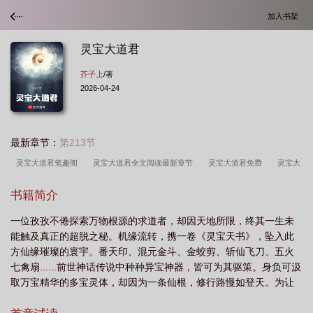
加入书架
灵宝大道君
芥子上
/著
2026-04-24
最新章节：
第213节
灵宝大道君笔趣阁
灵宝大道君全文阅读最新章节
灵宝大道君免费
灵宝大
道君全文TXT
灵宝大道君在线阅读
灵宝大道君芥子笔趣阁最新章节
灵宝大
书籍简介
道君芥子上
灵宝大道君篱笆好文学
灵宝大道君全文免费阅读
灵宝大道君
一位孜孜不倦探索万物根源的求道者，却因天地所限，终其一生未
TXT百度
灵宝大道君无防盗免费
灵宝大道君芥子上笔趣阁
灵宝大道君免费
能触及真正的超脱之秘。机缘流转，携一卷《灵宝天书》，坠入此
阅读
灵宝大道君全本免费阅读
灵宝大道君TXT精校版
灵宝大道君笔趣阁无
方仙缘璀璨的寰宇。番天印、混元金斗、金蛟剪、斩仙飞刀、五火
删减无弹窗
灵宝大道君无防盗
灵宝大道君笔趣阁在线阅读
灵宝大道君无删
七禽扇......前世神话传说中种种异宝神器，皆可为其驱策。身负可汲
取万宝精华的多宝灵体，却因为一条仙根，修行路慢如登天。为让
减版
灵宝大道君txt
灵宝大道君芥子免费阅读
灵宝大道君全本TXT
未来仙途走的更加顺畅些......他便以这孱弱仙根为基，开凿河道；炼